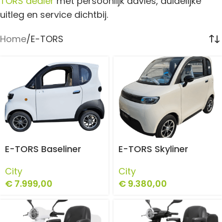
TORS dealer
met persoonlijk advies, duidelijke
uitleg en service dichtbij.
Home
E-TORS
E-TORS Baseliner
E-TORS Skyliner
City
City
€
7.999,00
€
9.380,00