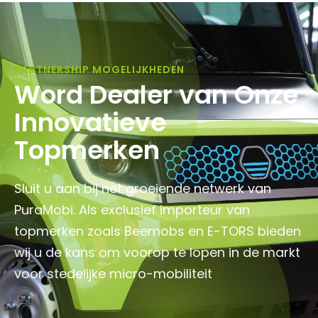
PARTNERSHIP MOGELIJKHEDEN
Word Dealer van Onze
Innovatieve
Topmerken
Sluit u aan bij het groeiende netwerk van
PuraMobi. Als exclusief importeur van
topmerken zoals Beemobs en E-TORS bieden
wij u de kans om voorop te lopen in de markt
voor stedelijke micro-mobiliteit