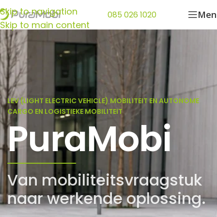
Skip to navigation
Men
085 026 1020
Skip to main content
LEV (LIGHT ELECTRIC VEHICLE) MOBILITEIT EN AUTONOME
CARGO EN LOGISTIEKE MOBILITEIT
PuraMobi
Van mobiliteitsvraagstuk
naar werkende oplossing.