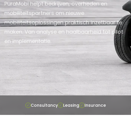
PuraMobi helpt bedrijven, overheden en
mobiliteitspartners om nieuwe
mobiliteitsoplossingen praktisch inzetbaar te
maken. Van analyse en haalbaarheid tot pilot
en implementatie.
Consultancy
Leasing
Insurance
✓
✓
✓