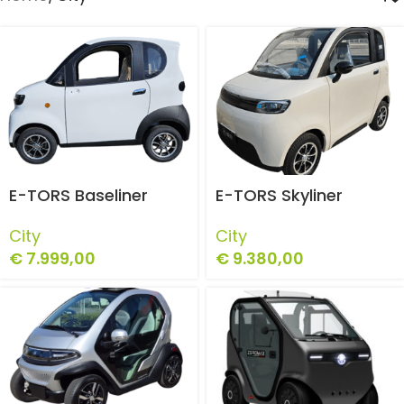
E-TORS Baseliner
E-TORS Skyliner
City
City
€
7.999,00
€
9.380,00